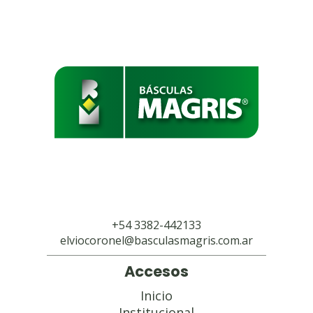
+54 3382-442133
elviocoronel@basculasmagris.com.ar
Accesos
Inicio
Institucional